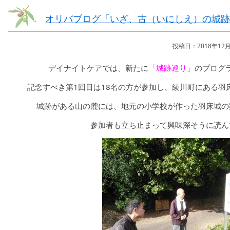
オリバブログ「いざ、古（いにしえ）の城
投稿日：2018年12月
デイナイトケアでは、新たに
「城跡巡り」
のプログ
記念すべき第1回目は18名の方が参加し、綾川町にある羽床
城跡がある山の麓には、地元の小学校が作った羽床城の
参加者も立ち止まって興味深そうに読ん