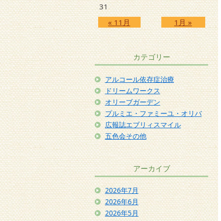
31
« 11月
1月 »
カテゴリー
アルコール依存症治療
ドリームワークス
オリーブガーデン
プルミエ・ファミーユ・オリバ
広報誌エブリィスマイル
五色会その他
アーカイブ
2026年7月
2026年6月
2026年5月