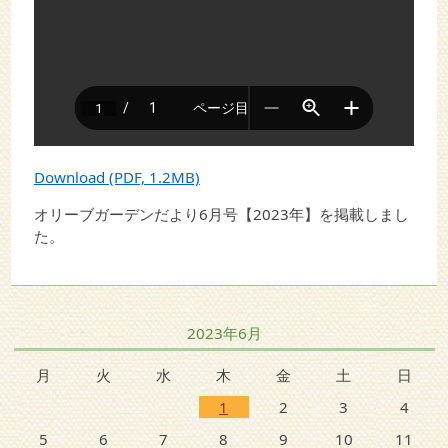
Download (PDF, 1.2MB)
オリーブガーデンだより6月号【2023年】を掲載しまし
た。
2023年6月
月
火
水
木
金
土
日
1
2
3
4
5
6
7
8
9
10
11