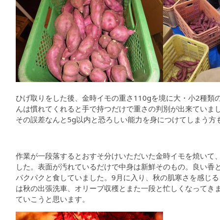
ひげ取りをした後、金時イモの重さ110gを境に大・小2種類
んは慣れてくれると手で持つだけで重さの判別が出来ていま
その誤差なんと5g以内と恐ろしい能力を身につけてしまう方
作業が一段落するとおすそ分けいただいた金時イモを焼いて
した。表面が汚れているだけで中身は新鮮そのもの。良い香
パクパクと食していました。9月に入り、秋の肌寒さを感じる
は秋の出張洗車、オリーブ収穫とまた一段と忙しくなってきます
ていこうと思います。