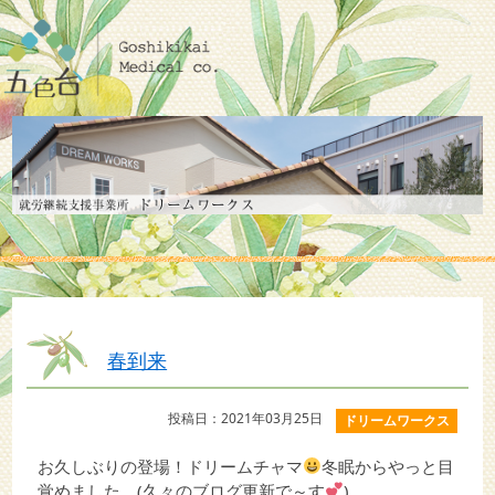
春到来
投稿日：2021年03月25日
ドリームワークス
お久しぶりの登場！ドリームチャマ
冬眠からやっと目
覚めました。(久々のブログ更新で～す
)