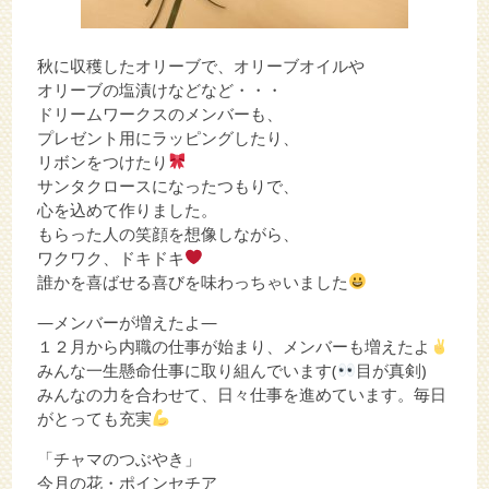
秋に収穫したオリーブで、オリーブオイルや
オリーブの塩漬けなどなど・・・
ドリームワークスのメンバーも、
プレゼント用にラッピングしたり、
リボンをつけたり
サンタクロースになったつもりで、
心を込めて作りました。
もらった人の笑顔を想像しながら、
ワクワク、ドキドキ
誰かを喜ばせる喜びを味わっちゃいました
―メンバーが増えたよ―
１２月から内職の仕事が始まり、メンバーも増えたよ
みんな一生懸命仕事に取り組んでいます(
目が真剣)
みんなの力を合わせて、日々仕事を進めています。毎日
がとっても充実
「チャマのつぶやき」
今月の花・ポインセチア