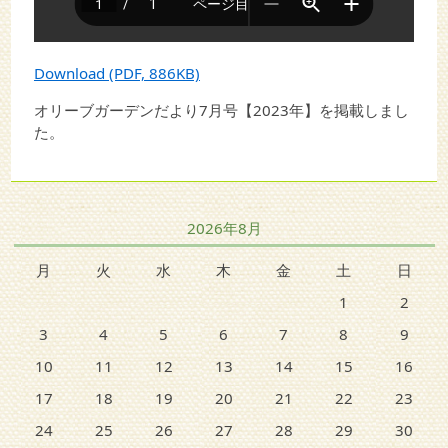
Download (PDF, 886KB)
オリーブガーデンだより7月号【2023年】を掲載しまし
た。
2026年8月
月
火
水
木
金
土
日
1
2
3
4
5
6
7
8
9
10
11
12
13
14
15
16
17
18
19
20
21
22
23
24
25
26
27
28
29
30